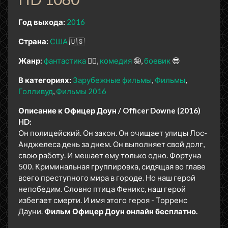
Год выхода:
2016
Страна:
США
🇺🇸
Жанр:
фантастика
🧙‍♀️
комедия
🤪
боевик
😎
В категориях:
Зарубежные фильмы
Фильмы
Голливуд
Фильмы 2016
Описание к Офицер Доун / Officer Downe (2016)
HD:
Он полицейский. Он закон. Он очищает улицы Лос-
Анджелеса день за днем. Он выполняет свой долг,
свою работу. И мешает ему только одно. Фортуна
500. Криминальная группировка, сидящая во главе
всего преступного мира в городе. Но наш герой
непобедим. Словно птица Феникс, наш герой
избегает смерти. И имя этого героя - Торренс
Дауни.
Фильм Офицер Доун онлайн бесплатно.