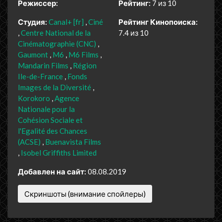
Режиссер:
Рейтинг:
7 из 10
Студия:
Canal+ [fr]
Ciné
Рейтинг Кинопоиска:
Centre National de la
7.4 из 10
Cinématographie (CNC)
Gaumont
M6
M6 Films
Mandarin Films
Région
Ile-de-France
Fonds
Images de la Diversité
Korokoro
Agence
Nationale pour la
Cohésion Sociale et
l'Egalité des Chances
(ACSE)
Buenavista Films
Isobel Griffiths Limited
Добавлен на сайт:
08.08.2019
Скриншоты (внимание спойлеры)