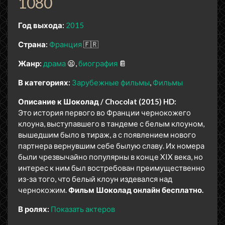
1080
Год выхода:
2015
Страна:
Франция
🇫🇷
Жанр:
драма
😫
биография
📔
В категориях:
Зарубежные фильмы
Фильмы
Описание к Шоколад / Chocolat (2015) HD:
Это история первого во Франции чернокожего
клоуна, выступавшего в тандеме с белым клоуном,
вышедшим было в тираж, а с появлением нового
партнера вернувшим себе былую славу. Их номера
были чрезвычайно популярны в конце XIX века, но
интерес к ним был востребован преимущественно
из-за того, что белый клоун издевался над
чернокожим.
Фильм Шоколад онлайн бесплатно.
В ролях:
Показать актеров