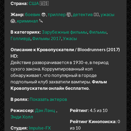
Страна:
США
🇺🇸
Жанр:
боевик
😎
триллер
🤯
детектив
🕵️‍♂️
ужасы
😱
криминал
🔪
В категориях:
Зарубежные фильмы
Фильмы
Голливуд
Фильмы 2017
Ужасы
Описание к Кровопускатели / Bloodrunners (2017)
HD:
Действие разворачивается в 1930-е, в период
сухого закона. Коррумпированный коп
обнаруживает, что популярный в городе
подпольный клуб захватили вампиры.
Фильм
Кровопускатели онлайн бесплатно.
В ролях:
Показать актеров
Режиссер:
Дэн Лэнц
Рейтинг:
4.5 из 10
Энди Холл
Рейтинг Кинопоиска:
0
Студия:
Impulse-FX
из 10