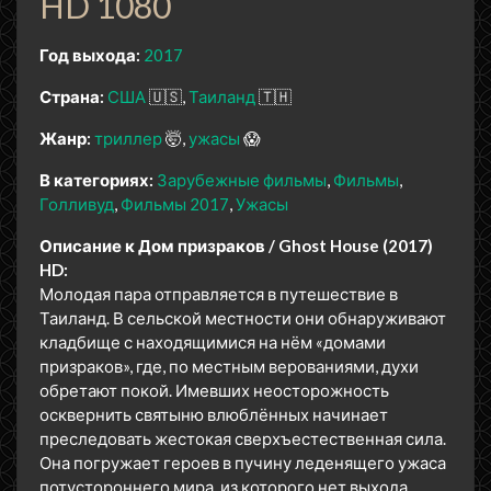
HD 1080
Год выхода:
2017
Страна:
США
🇺🇸
Таиланд
🇹🇭
Жанр:
триллер
🤯
ужасы
😱
В категориях:
Зарубежные фильмы
Фильмы
Голливуд
Фильмы 2017
Ужасы
Описание к Дом призраков / Ghost House (2017)
HD:
Молодая пара отправляется в путешествие в
Таиланд. В сельской местности они обнаруживают
кладбище с находящимися на нём «домами
призраков», где, по местным верованиями, духи
обретают покой. Имевших неосторожность
осквернить святыню влюблённых начинает
преследовать жестокая сверхъестественная сила.
Она погружает героев в пучину леденящего ужаса
потустороннего мира, из которого нет выхода.