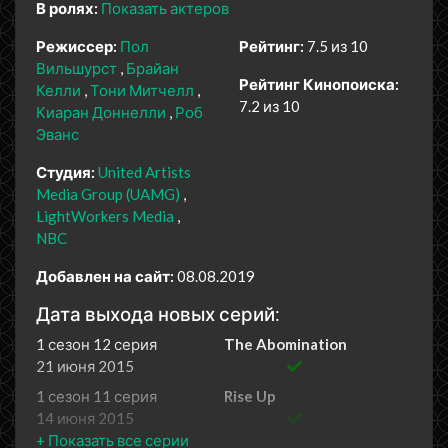
В ролях:
Показать актеров
Режиссер:
Пол
Рейтинг:
7.5 из 10
Вильшурст
Брайан
Рейтинг Кинопоиска:
Келли
Тони Митчелл
7.2 из 10
Киаран Доннелли
Роб
Эванс
Студия:
United Artists
Media Group (UAMG)
LightWorkers Media
NBC
Добавлен на сайт:
08.08.2019
Дата выхода новых серий:
1 сезон 12 серия
The Abomination
21 июня 2015
1 сезон 11 серия
Rise Up
14 июня 2015