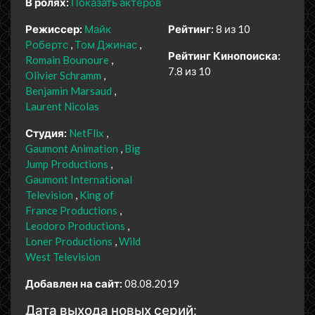
В ролях:
Показать актеров
Режиссер:
Майк
Рейтинг:
8 из 10
Робертс
Том Джинас
Рейтинг Кинопоиска:
Romain Bounoure
7.8 из 10
Olivier Schramm
Benjamin Marsaud
Laurent Nicolas
Студия:
NetFlix
Gaumont Animation
Big
Jump Productions
Gaumont International
Television
King of
France Productions
Leodoro Productions
Loner Productions
Wild
West Television
Добавлен на сайт:
08.08.2019
Дата выхода новых серий: