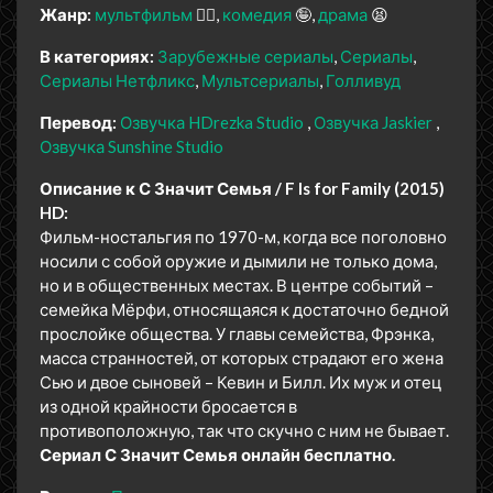
Жанр:
мультфильм
🧚‍♀️
комедия
🤪
драма
😫
В категориях:
Зарубежные сериалы
Сериалы
Сериалы Нетфликс
Мультсериалы
Голливуд
Перевод:
Озвучка HDrezka Studio
Озвучка Jaskier
Озвучка Sunshine Studio
Описание к С Значит Семья / F Is for Family (2015)
HD:
Фильм-ностальгия по 1970-м, когда все поголовно
носили с собой оружие и дымили не только дома,
но и в общественных местах. В центре событий –
семейка Мёрфи, относящаяся к достаточно бедной
прослойке общества. У главы семейства, Фрэнка,
масса странностей, от которых страдают его жена
Сью и двое сыновей – Кевин и Билл. Их муж и отец
из одной крайности бросается в
противоположную, так что скучно с ним не бывает.
Сериал С Значит Семья онлайн бесплатно.