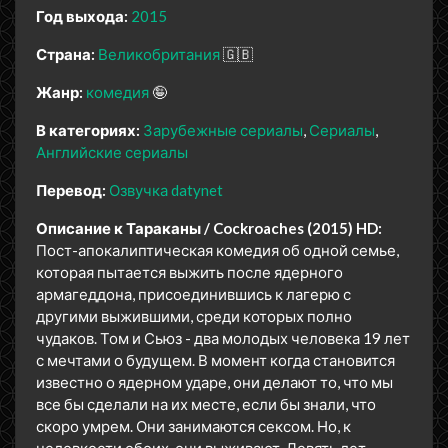
Год выхода:
2015
Страна:
Великобритания
🇬🇧
Жанр:
комедия
🤪
В категориях:
Зарубежные сериалы
Сериалы
Английские сериалы
Перевод:
Озвучка datynet
Описание к Тараканы / Cockroaches (2015) HD:
Пост-апокалиптическая комедия об одной семье,
которая пытается выжить после ядерного
армагеддона, присоединившись к лагерю с
другими выжившими, среди которых полно
чудаков. Том и Сьюз - два молодых человека 19 лет
с мечтами о будущем. В момент когда становится
известно о ядерном ударе, они делают то, что мы
все бы сделали на их месте, если бы знали, что
скоро умрем. Они занимаются сексом. Но, к