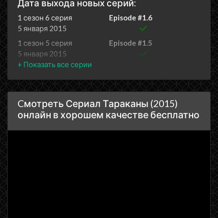
Дата выхода новых серий:
1 сезон 6 серия
Episode #1.6
5 января 2015
1 сезон 5 серия
Episode #1.5
5 января 2015
1 сезон 4 серия
Episode #1.4
5 января 2015
1 сезон 3 серия
Episode #1.3
Cмотреть Сериал Тараканы (2015)
5 января 2015
онлайн в хорошем качестве бесплатно
1 сезон 2 серия
Episode #1.2
5 января 2015
1 сезон 1 серия
Episode #1.1
5 января 2015