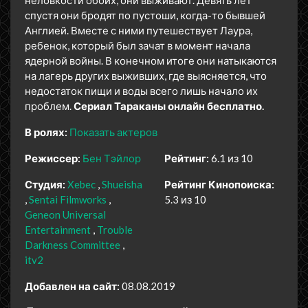
неловкости обоих, они выживают. Девять лет
спустя они бродят по пустоши, когда-то бывшей
Англией. Вместе с ними путешествует Лаура,
ребенок, который был зачат в момент начала
ядерной войны. В конечном итоге они натыкаются
на лагерь других выживших, где выясняется, что
недостаток пищи и воды всего лишь начало их
проблем.
Сериал Тараканы онлайн бесплатно.
В ролях:
Показать актеров
Режиссер:
Бен Тэйлор
Рейтинг:
6.1 из 10
Студия:
Xebec
Shueisha
Рейтинг Кинопоиска:
Sentai Filmworks
5.3 из 10
Geneon Universal
Entertainment
Trouble
Darkness Committee
itv2
Добавлен на сайт:
08.08.2019