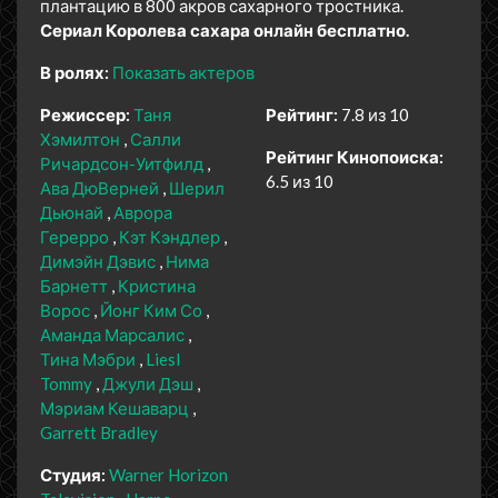
плантацию в 800 акров сахарного тростника.
Сериал Королева сахара онлайн бесплатно.
В ролях:
Показать актеров
Режиссер:
Таня
Рейтинг:
7.8 из 10
Хэмилтон
Салли
Рейтинг Кинопоиска:
Ричардсон-Уитфилд
6.5 из 10
Ава ДюВерней
Шерил
Дьюнай
Аврора
Герерро
Кэт Кэндлер
Димэйн Дэвис
Нима
Барнетт
Кристина
Ворос
Йонг Ким Со
Аманда Марсалис
Тина Мэбри
Liesl
Tommy
Джули Дэш
Мэриам Кешаварц
Garrett Bradley
Студия:
Warner Horizon