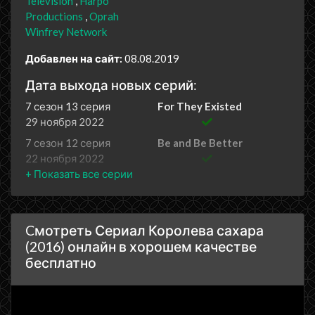
Television
Harpo
Productions
Oprah
Winfrey Network
Добавлен на сайт:
08.08.2019
Дата выхода новых серий:
7 сезон 13 серия
For They Existed
29 ноября 2022
7 сезон 12 серия
Be and Be Better
22 ноября 2022
7 сезон 11 серия
We Can Be
15 ноября 2022
7 сезон 10 серия
They Existed
Cмотреть Сериал Королева сахара
8 ноября 2022
(2016) онлайн в хорошем качестве
7 сезон 9 серия
Whisper to Us
бесплатно
1 ноября 2022
7 сезон 8 серия
Never to Be the Same
25 октября 2022