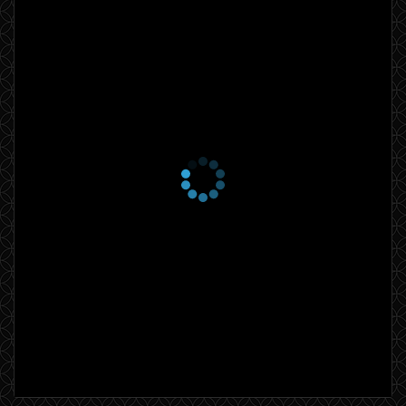
7 сезон 7 серия
Our Senses, Restored
18 октября 2022
7 сезон 6 серия
Soothing Electric
Vibration
11 октября 2022
7 сезон 5 серия
With a Kind Of
4 октября 2022
7 сезон 4 серия
Spaces Fill
27 сентября 2022
7 сезон 3 серия
Slowly and Always
Irregularly
20 сентября 2022
7 сезон 2 серия
After a Period, Peace
Blooms
13 сентября 2022
7 сезон 1 серия
And When Great Souls Die
6 сентября 2022
6 сезон 10 серия
And You Would Be One of