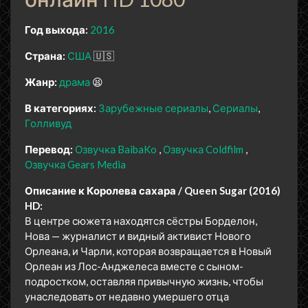
Год выхода:
2016
Страна:
США
🇺🇸
Жанр:
драма
😫
В категориях:
Зарубежные сериалы
Сериалы
Голливуд
Перевод:
Озвучка BaibaKo
Озвучка Coldfilm
Озвучка Gears Media
Описание к Королева сахара / Queen Sugar (2016)
HD:
В центре сюжета находятся сёстры Борделон,
Нова — журналист и видный активист Нового
Орлеана, и Чарли, которая возвращается в Новый
Орлеан из Лос-Анджелеса вместе с сыном-
подростком, оставляя привычную жизнь, чтобы
унаследовать от недавно умершего отца