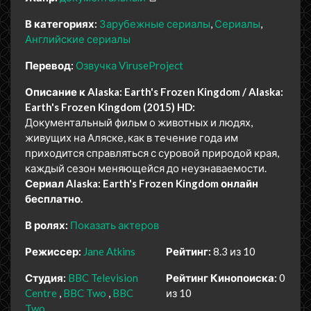
В категориях:
Зарубежные сериалы
Сериалы
Английские сериалы
Перевод:
Озвучка ViruseProject
Описание к Alaska: Earth's Frozen Kingdom / Alaska:
Earth's Frozen Kingdom (2015) HD:
Документальный фильм о животных и людях,
живущих на Аляске, как в течение года им
приходится справляться с суровой природой края,
каждый сезон меняющейся до неузнаваемости.
Сериал Alaska: Earth's Frozen Kingdom онлайн
бесплатно.
В ролях:
Показать актеров
Режиссер:
Jane Atkins
Рейтинг:
8.3 из 10
Студия:
BBC Television
Рейтинг Кинопоиска:
0
Centre
BBC Two
BBC
из 10
Two