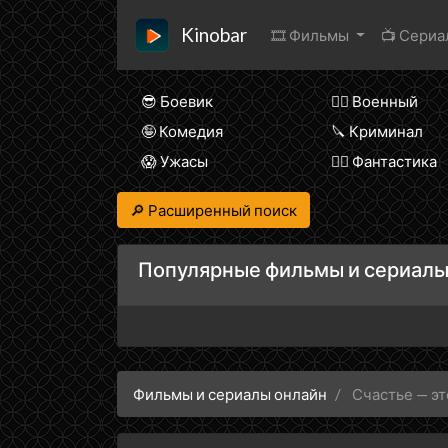
Kinobar
🎞 Фильмы
📺 Сери
😎 Боевик
👨‍✈️ Военный
🤪 Комедия
🔪 Криминал
😱 Ужасы
🧙‍♀️ Фантастика
🔎 Расширенный поиск
Популярные фильмы и сериалы
Фильмы и сериалы онлайн
Счастье — это