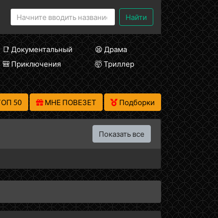
Найти
📑 Документальный
😫 Драма
🎒 Приключения
🤯 Триллер
ТОП 50
МНЕ ПОВЕЗЕТ
Подборки
Показать все