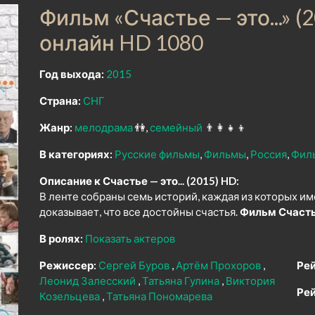
Фильм «Счастье — это...» (
онлайн HD 1080
Год выхода:
2015
Страна:
СНГ
Жанр:
мелодрама
👫
семейный
👨‍👩‍👧‍👦
В категориях:
Русские фильмы
Фильмы
Россия
Фил
Описание к Счастье — это... (2015) HD:
В ленте собраны семь историй, каждая из которых и
доказывает, что все достойны счастья.
Фильм Счастье
В ролях:
Показать актеров
Режиссер:
Сергей Буров
Артём Прохоров
Рей
Леонид Залесский
Татьяна Гулина
Виктория
Рей
Козельцева
Татьяна Пономарева