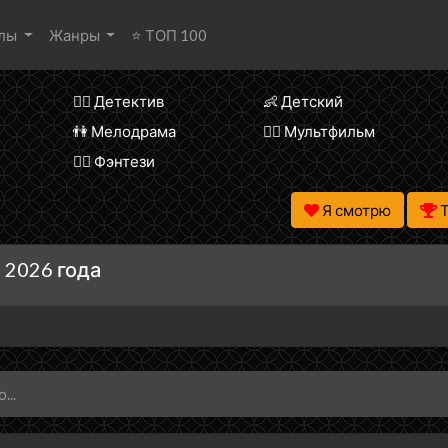
алы
Жанры
⭐ ТОП 100
🕵️‍♂️ Детектив
👶 Детский
👫 Мелодрама
🧚‍♀️ Мультфильм
🧝‍♂️ Фэнтези
Я смотрю
 2026 года
...