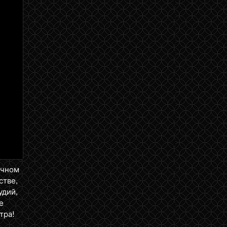
ичном
стве,
удий,
е
тра!