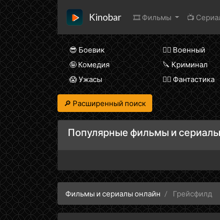
Kinobar
🎞 Фильмы
📺 Сери
😎 Боевик
👨‍✈️ Военный
🤪 Комедия
🔪 Криминал
😱 Ужасы
🧙‍♀️ Фантастика
🔎 Расширенный поиск
Популярные фильмы и сериалы
Фильмы и сериалы онлайн
Грейсфилд