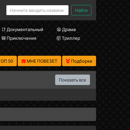
Найти
📑 Документальный
😫 Драма
🎒 Приключения
🤯 Триллер
ТОП 50
МНЕ ПОВЕЗЕТ
Подборки
Показать все