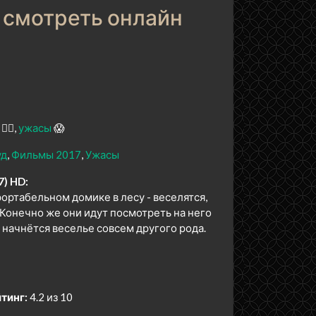
 смотреть онлайн
🕵️‍♂️
ужасы
😱
уд
Фильмы 2017
Ужасы
7) HD:
ортабельном домике в лесу - веселятся,
 Конечно же они идут посмотреть на него
о начнётся веселье совсем другого рода.
тинг:
4.2 из 10