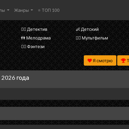
алы
Жанры
⭐ ТОП 100
🕵️‍♂️ Детектив
👶 Детский
👫 Мелодрама
🧚‍♀️ Мультфильм
🧝‍♂️ Фэнтези
Я смотрю
 2026 года