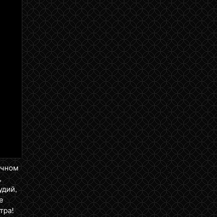
ичном
,
удий,
е
тра!