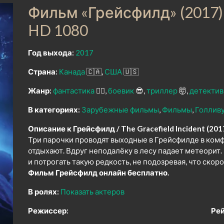
Фильм «Грейсфилд» (2017)
HD 1080
Год выхода:
2017
Страна:
Канада
🇨🇦
США
🇺🇸
Жанр:
фантастика
🧙‍♀️
боевик
😎
триллер
🤯
детектив
В категориях:
Зарубежные фильмы
Фильмы
Голлив
Описание к Грейсфилд / The Gracefield Incident (201
Три парочки проводят выходные в Грейсфилде в комф
отдыхают. Вдруг неподалёку в лесу падает метеорит.
и потрогать такую редкость, не подозревая, что скор
Фильм Грейсфилд онлайн бесплатно.
В ролях:
Показать актеров
Режиссер:
Рей