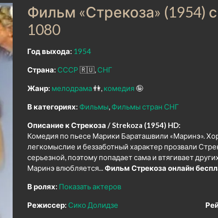
Фильм «Стрекоза» (1954) 
1080
Год выхода:
1954
Страна:
СССР
🇷🇺
СНГ
Жанр:
мелодрама
👫
комедия
🤪
В категориях:
Фильмы
Фильмы стран СНГ
Описание к Стрекоза / Strekoza (1954) HD:
Комедия по пьесе Марики Бараташвили «Маринэ». Х
легкомыслие и беззаботный характер прозвали Стрек
серьезной, поэтому попадает сама и втягивает друг
Маринэ влюбляется...
Фильм Стрекоза онлайн беспл
В ролях:
Показать актеров
Режиссер:
Сико Долидзе
Рей