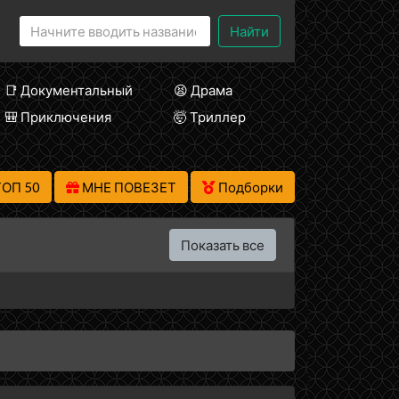
Найти
📑 Документальный
😫 Драма
🎒 Приключения
🤯 Триллер
ТОП 50
МНЕ ПОВЕЗЕТ
Подборки
Показать все