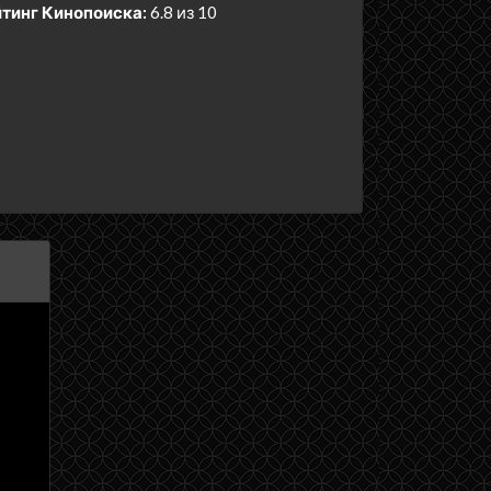
тинг Кинопоиска:
6.8 из 10