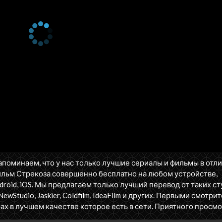
апоминаем, что у нас только лучшие сериалы и фильмы в отл
ильм Стрекоза совершенно бесплатно на любом устройстве,
oid, iOS. Мы предлагаем только лучший перевод от таких ст
NewStudio, Jaskier, Coldfilm, IdeaFilm и других. Первыми смотрит
ах в лучшем качестве которое есть в сети. Приятного просмо